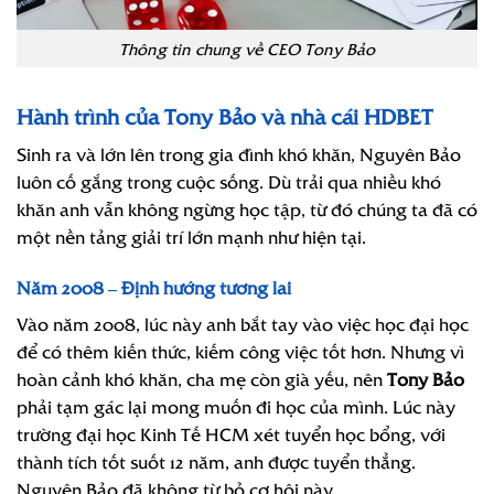
Thông tin chung về CEO Tony Bảo
Hành trình của Tony Bảo và nhà cái HDBET
Sinh ra và lớn lên trong gia đình khó khăn, Nguyên Bảo
luôn cố gắng trong cuộc sống. Dù trải qua nhiều khó
khăn anh vẫn không ngừng học tập, từ đó chúng ta đã có
một nền tảng giải trí lớn mạnh như hiện tại.
Năm 2008 – Định hướng tương lai
Vào năm 2008, lúc này anh bắt tay vào việc học đại học
để có thêm kiến thức, kiếm công việc tốt hơn. Nhưng vì
hoàn cảnh khó khăn, cha mẹ còn già yếu, nên
Tony Bảo
phải tạm gác lại mong muốn đi học của mình. Lúc này
trường đại học Kinh Tế HCM xét tuyển học bổng, với
thành tích tốt suốt 12 năm, anh được tuyển thẳng.
Nguyên Bảo đã không từ bỏ cơ hội này.