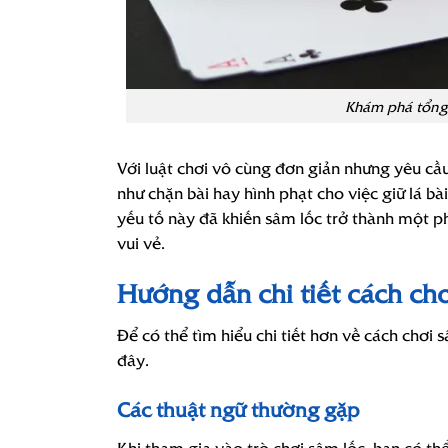
Khám phá tổng
Với luật chơi vô cùng đơn giản nhưng yêu cầu
như chặn bài hay hình phạt cho việc giữ lá bà
yếu tố này đã khiến sâm lốc trở thành một ph
vui vẻ.
Hướng dẫn chi tiết cách ch
Để có thể tìm hiểu chi tiết hơn về cách chơi
đây.
Các thuật ngữ thường gặp
Khi tham gia vào trò chơi sâm lốc, bạn có t