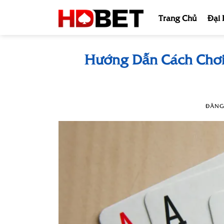
Bỏ
Trang Chủ
Đại
qua
nội
dung
Hướng Dẫn Cách Chơi
ĐĂNG