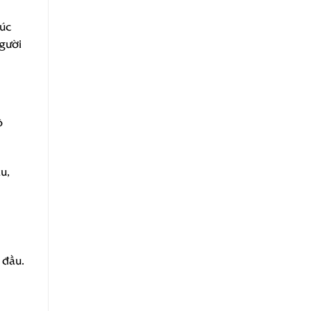
Lúc
người
ô
u,
 đầu.