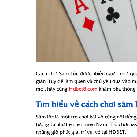
Cách chơi Sâm Lốc được nhiều người mới qua
giản. Tuy dễ làm quen và chủ yếu dựa vào ma
mới, hãy cùng
Hdbet8.com
khám phá thông t
Tìm hiểu về cách chơi sâm 
Sâm lốc là một trò chơi bài vô cùng nổi tiế
tương tự như tiến lên miền Nam. Trò chơi nà
những giờ phút giải trí vui vẻ tại HDBET.