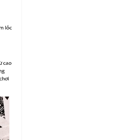
m lốc
từ cao
ững
chơi