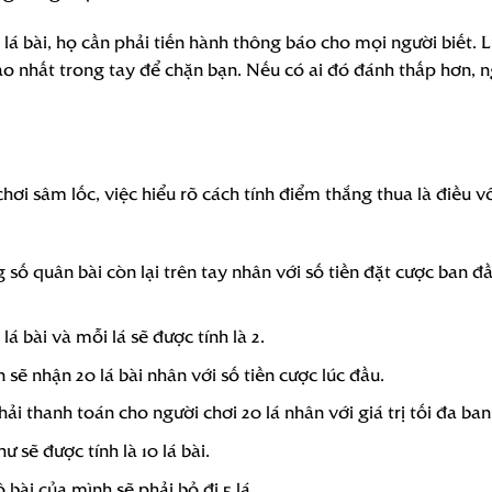
á bài, họ cần phải tiến hành thông báo cho mọi người biết. 
 cao nhất trong tay để chặn bạn. Nếu có ai đó đánh thấp hơn, 
 chơi sâm lốc, việc hiểu rõ cách tính điểm thắng thua là điều v
 số quân bài còn lại trên tay nhân với số tiền đặt cược ban đầ
lá bài và mỗi lá sẽ được tính là 2.
n sẽ nhận 20 lá bài nhân với số tiền cược lúc đầu.
hải thanh toán cho người chơi 20 lá nhân với giá trị tối đa ban
ư sẽ được tính là 10 lá bài.
 bài của mình sẽ phải bỏ đi 5 lá.