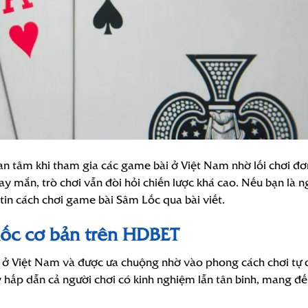
n tâm khi tham gia các game bài ở Việt Nam nhờ lối chơi đơ
y mắn, trò chơi vẫn đòi hỏi chiến lược khá cao. Nếu bạn là n
in cách chơi game bài Sâm Lốc qua bài viết.
lốc cơ bản trên HDBET
ng ở Việt Nam và được ưa chuộng nhờ vào phong cách chơi tự 
y hấp dẫn cả người chơi có kinh nghiệm lẫn tân binh, mang đ