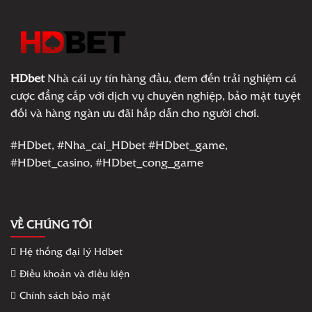
HDbet
Nhà cái uy tín hàng đầu, đem đến trải nghiệm cá
cược đẳng cấp với dịch vụ chuyên nghiệp, bảo mật tuyệt
đối và hàng ngàn ưu đãi hấp dẫn cho người chơi.
#HDbet, #Nha_cai_HDbet #HDbet_game,
#HDbet_casino, #HDbet_cong_game
VỀ CHÚNG TÔI
Hệ thống đại lý Hdbet
Điều khoản và điều kiện
Chính sách bảo mật