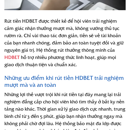
Rút tiền HDBET được thiết kế để hội viên trải nghiệm
cảm giác nhận thưởng mượt mà, không vướng thủ tục
rườm rà. Chỉ vài thao tác đơn giản, tiền sẽ về tài khoản
của bạn nhanh chóng, đảm bảo an toàn tuyệt đối và giữ
nguyên giá trị. Hệ thống rút thưởng thông minh của
HDBET
hỗ trợ nhiều phương thức linh hoạt, giúp mọi
giao dịch thuận tiện và chuẩn xác.
Những ưu điểm khi rút tiền HDBET trải nghiệm
mượt mà và an toàn
Những lợi thế vượt trội khi rút tiền tại đây mang lại trải
nghiệm đẳng cấp cho hội viên khó tìm thấy ở bất kỳ nền
tảng nào khác. Thời gian xử lý giao dịch cực nhanh, trung
bình chỉ từ 3 đến 5 phút, giúp bạn nhận thưởng ngay mà
không phải chờ đợi lâu. Hệ thống bảo mật đa lớp được